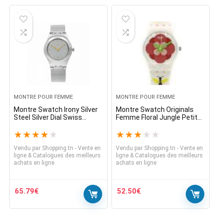
MONTRE POUR FEMME
MONTRE POUR FEMME
Montre Swatch Irony Silver
Montre Swatch Originals
Steel Silver Dial Swiss
Femme Floral Jungle Petite
Quartz pour femme
Multicolore 25mm LM140
YLS187M
★
★
★
★
★
★
★
★
★
★
Vendu par
Shopping.tn - Vente en
Vendu par
Shopping.tn - Vente en
ligne & Catalogues des meilleurs
ligne & Catalogues des meilleurs
achats en ligne
achats en ligne
65.79
€
52.50
€