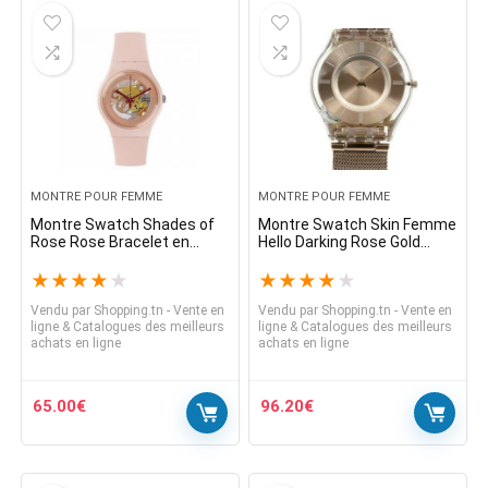
MONTRE POUR FEMME
MONTRE POUR FEMME
Montre Swatch Shades of
Montre Swatch Skin Femme
Rose Rose Bracelet en
Hello Darking Rose Gold
silicone pour femme
Mesh 35mm SFP115M $
SUOP107
130
★
★
★
★
★
★
★
★
★
★
Vendu par
Shopping.tn - Vente en
Vendu par
Shopping.tn - Vente en
ligne & Catalogues des meilleurs
ligne & Catalogues des meilleurs
achats en ligne
achats en ligne
65.00
€
96.20
€