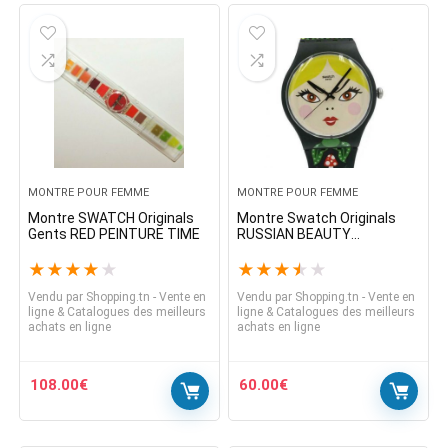
MONTRE POUR FEMME
MONTRE POUR FEMME
Montre SWATCH Originals
Montre Swatch Originals
Gents RED PEINTURE TIME
RUSSIAN BEAUTY
Muliticolor Femme 41mm
SUOB137
★
★
★
★
★
★
★
★
★
★
Vendu par
Shopping.tn - Vente en
Vendu par
Shopping.tn - Vente en
ligne & Catalogues des meilleurs
ligne & Catalogues des meilleurs
achats en ligne
achats en ligne
108.00
€
60.00
€