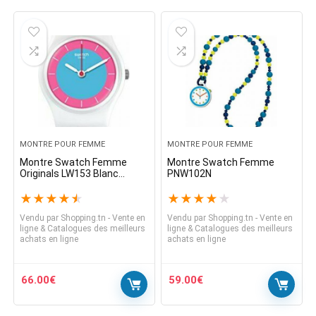
MONTRE POUR FEMME
MONTRE POUR FEMME
Montre Swatch Femme
Montre Swatch Femme
Originals LW153 Blanc
PNW102N
Multicolore Ruber Suisse
Quartz
★
★
★
★
★
★
★
★
★
★
Vendu par
Shopping.tn - Vente en
Vendu par
Shopping.tn - Vente en
ligne & Catalogues des meilleurs
ligne & Catalogues des meilleurs
achats en ligne
achats en ligne
66.00
€
59.00
€