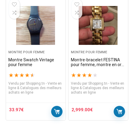
MONTRE POUR FEMME
MONTRE POUR FEMME
Montre Swatch Vintage
Montre-bracelet FESTINA
pour femme
pour femme, montre en or
18 carats, montre en
diamant
★
★
★
★
★
★
★
★
★
★
Vendu par
Shopping.tn - Vente en
Vendu par
Shopping.tn - Vente en
ligne & Catalogues des meilleurs
ligne & Catalogues des meilleurs
achats en ligne
achats en ligne
33.97
€
2,999.00
€