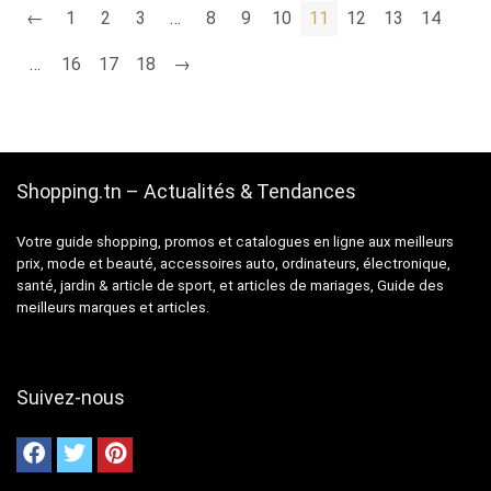
←
1
2
3
…
8
9
10
11
12
13
14
…
16
17
18
→
Shopping.tn – Actualités & Tendances
Votre guide shopping, promos et catalogues en ligne aux meilleurs
prix, mode et beauté, accessoires auto, ordinateurs, électronique,
santé, jardin & article de sport, et articles de mariages, Guide des
meilleurs marques et articles.
Suivez-nous