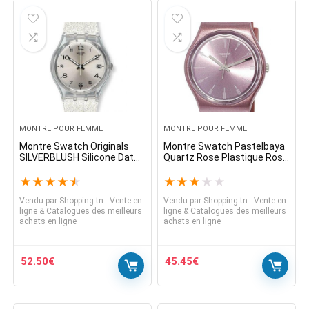
MONTRE POUR FEMME
MONTRE POUR FEMME
Montre Swatch Originals
Montre Swatch Pastelbaya
SILVERBLUSH Silicone Date
Quartz Rose Plastique Rose
Femme 34mm GM416C $ 70
/ Silicone Rose GP154
★
★
★
★
★
★
★
★
★
★
Vendu par
Shopping.tn - Vente en
Vendu par
Shopping.tn - Vente en
ligne & Catalogues des meilleurs
ligne & Catalogues des meilleurs
achats en ligne
achats en ligne
52.50
€
45.45
€