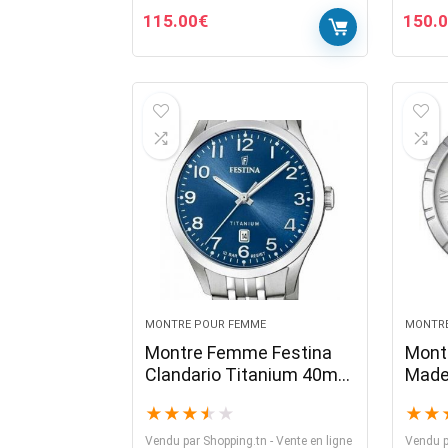
115.00
€
150.
MONTRE POUR FEMME
MONTRE
Montre Femme Festina
Mont
Clandario Titanium 40mm
Made
Cadran Bleu Bracelet
Cadra
★
★
★
★
★
★
★
Argent F20468-2
Inox
Vendu par
Shopping.tn - Vente en ligne
Vendu p