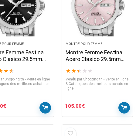
 POUR FEMME
MONTRE POUR FEMME
re Femme Festina
Montre Femme Festina
o Clasico 29.5mm
Acero Clasico 29.5mm
n Noir Bracelet
Cadran Rose Bracelet
★
★
★
★
★
★
★
★
nt F20455-4
Argent F20455-2
ar
Shopping.tn - Vente en ligne
Vendu par
Shopping.tn - Vente en ligne
ogues des meilleurs achats en
& Catalogues des meilleurs achats en
ligne
00
€
105.00
€