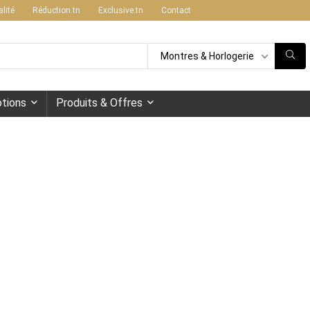
alité
Réduction.tn
Exclusive.tn
Contact
Montres & Horlogerie
tions
Produits & Offres