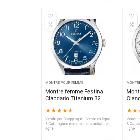
MONTRE POUR FEMME
MONTRE
Montre femme Festina
Mont
Clandario Titanium 32
Clan
mm cadran bleu bracelet
Cadra
★
★
★
★
★
★
★
en cuir bleu
Arge
Vendu par
Shopping.tn - Vente en ligne
Vendu p
& Catalogues des meilleurs achats en
& Catal
ligne
ligne