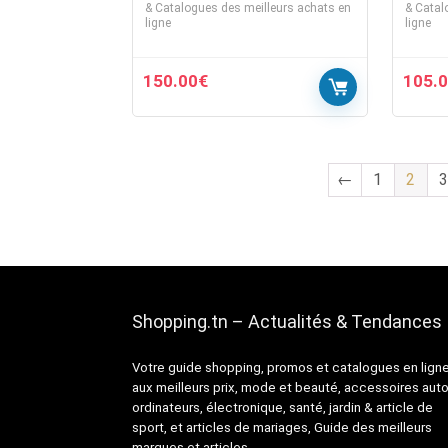
& Catalogues des meilleurs achats en
& Catal
ligne
ligne
150.00
€
105.
←
1
2
3
Shopping.tn – Actualités & Tendances
Votre guide shopping, promos et catalogues en lign
aux meilleurs prix, mode et beauté, accessoires auto
ordinateurs, électronique, santé, jardin & article de
sport, et articles de mariages, Guide des meilleurs
marques et articles.