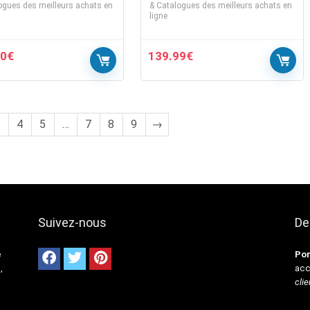
ogues des meilleurs achats en
& Catalogues des meilleurs achats en
ligne
00
€
139.99
€
4
5
…
7
8
9
→
Suivez-nous
De
e
Por
,
acc
clie