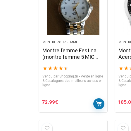
MONTRE POUR FEMME
MONTRE
Montre femme Festina
Mont
(montre femme 5 MIC
Acer
plaqué or (rétro)) # 8900
Cadra
★
★
★
★
★
★
★
Arge
Vendu par
Shopping.tn - Vente en ligne
Vendu p
& Catalogues des meilleurs achats en
& Catal
ligne
ligne
72.99
€
105.