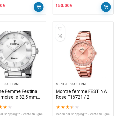
00
€
150.00
€
 POUR FEMME
MONTRE POUR FEMME
re Femme Festina
Montre femme FESTINA
moiselle 32,5 mm
Rose F16721 / 2
n Argenté Acier
★
★
★
★
★
★
★
★
ydable F16936-A
ar
Shopping.tn - Vente en ligne
Vendu par
Shopping.tn - Vente en ligne