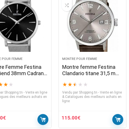
 POUR FEMME
MONTRE POUR FEMME
re Femme Festina
Montre femme Festina
riend 38mm Cadran
Clandario titane 31,5 mm
Bracelet Mesh
cadran gris bracelet en
★
★
★
★
★
★
★
★
nt F20475-4
cuir marron
ar
Shopping.tn - Vente en ligne
Vendu par
Shopping.tn - Vente en ligne
ogues des meilleurs achats en
& Catalogues des meilleurs achats en
ligne
00
€
115.00
€