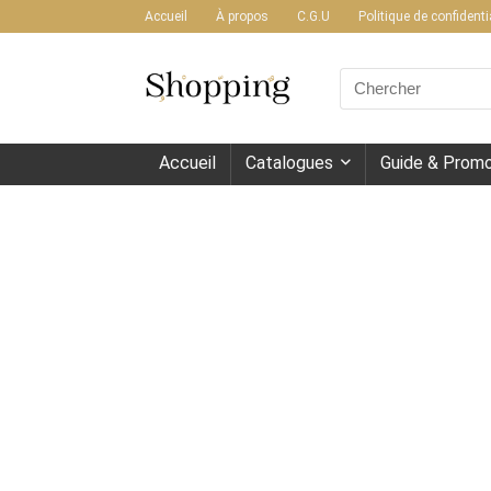
Accueil
À propos
C.G.U
Politique de confidenti
Search
for:
Accueil
Catalogues
Guide & Promo