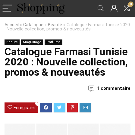
0
Accueil
»
Catalogue
»
Beauté
»
Catalogue Farmasi Tunisie 2020
: Nouvelle collection, promos & nouveautés
Beauté
Maquillage
Parfums
Catalogue Farmasi Tunisie
2020 : Nouvelle collection,
promos & nouveautés
1 commentaire
3
Enregistrer