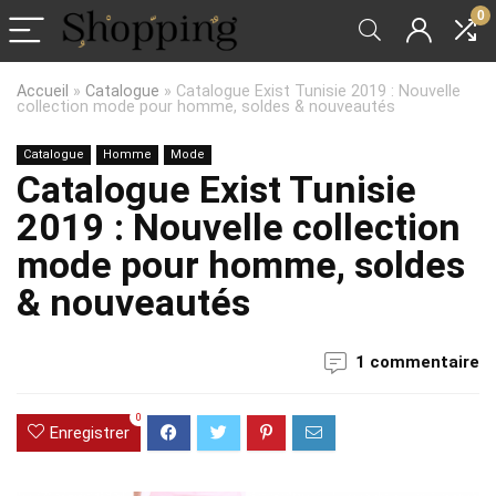
0
Accueil
»
Catalogue
»
Catalogue Exist Tunisie 2019 : Nouvelle
collection mode pour homme, soldes & nouveautés
Catalogue
Homme
Mode
Catalogue Exist Tunisie
2019 : Nouvelle collection
mode pour homme, soldes
& nouveautés
1 commentaire
0
Enregistrer