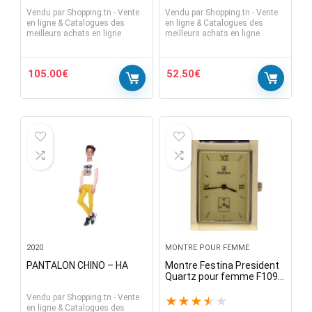
Vendu par
Shopping.tn - Vente
Vendu par
Shopping.tn - Vente
en ligne & Catalogues des
en ligne & Catalogues des
meilleurs achats en ligne
meilleurs achats en ligne
105.00
€
52.50
€
2020
MONTRE POUR FEMME
PANTALON CHINO – HA
Montre Festina President
Quartz pour femme F109
(Véhicules d’occasion
Vendu par
Shopping.tn - Vente
certifiés)
★
★
★
★
★
en ligne & Catalogues des