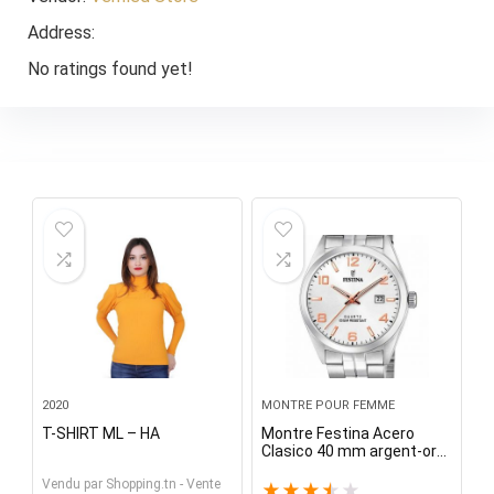
Address:
No ratings found yet!
2020
MONTRE POUR FEMME
T-SHIRT ML – HA
Montre Festina Acero
Clasico 40 mm argent-or
rose cadran bracelet en
Vendu par
Shopping.tn - Vente
argent pour femme
★
★
★
★
★