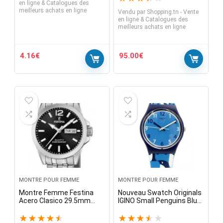
en ligne & Catalogues des
meilleurs achats en ligne
Vendu par
Shopping.tn - Vente
en ligne & Catalogues des
meilleurs achats en ligne
4.16
€
95.00
€
MONTRE POUR FEMME
MONTRE POUR FEMME
Montre Femme Festina
Nouveau Swatch Originals
Acero Clasico 29.5mm
IGINO Small Penguins Blue
Cadran Noir Bracelet
Silicone Watch 33mm
Argent F20455-4
GN246 $ 70
★
★
★
★
★
★
★
★
★
★