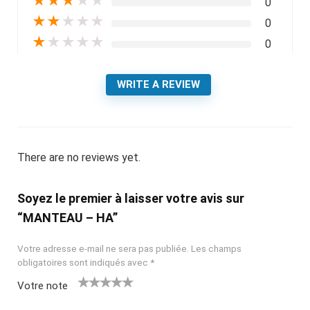
★
★
★
★
★
0
★
★
★
★
★
0
★
★
★
★
★
0
WRITE A REVIEW
There are no reviews yet.
Soyez le premier à laisser votre avis sur
“MANTEAU – HA”
Votre adresse e-mail ne sera pas publiée.
Les champs
obligatoires sont indiqués avec
*
Votre note
1
2
3
4
5