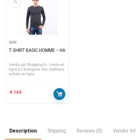
2020
T-SHIRT BASIC HOMME – HA
Vendu par
Shopping.tn - Vente en
ligne & Catalogues des meilleurs
achats en ligne
4.16
€
Description
Shipping
Reviews (0)
Vendor Info