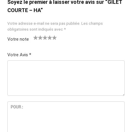
Soyez le premier à laisser votre avis sur “GILET
COURTE – HA”
Votre adresse e-mail ne sera pas publiée.
Les champs
obligatoires sont indiqués avec
*
Votre note
1
2
3
4
5
Votre Avis
*