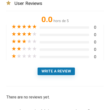
User Reviews
0.0
hors de 5
★
★
★
★
★
0
★
★
★
★
★
0
★
★
★
★
★
0
★
★
★
★
★
0
★
★
★
★
★
0
WRITE A REVIEW
There are no reviews yet.