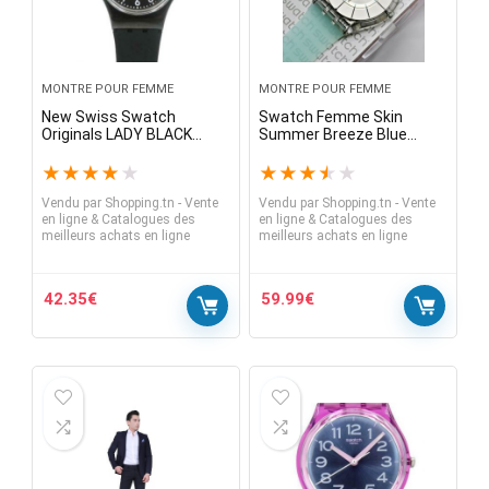
MONTRE POUR FEMME
MONTRE POUR FEMME
New Swiss Swatch
Swatch Femme Skin
Originals LADY BLACK
Summer Breeze Blue
SINGLE Women New Core
Silicone Swiss Parts
Watch 25mm LB170E
Quartz Watch SFK397
★
★
★
★
★
★
★
★
★
★
Vendu par
Shopping.tn - Vente
Vendu par
Shopping.tn - Vente
en ligne & Catalogues des
en ligne & Catalogues des
meilleurs achats en ligne
meilleurs achats en ligne
42.35
€
59.99
€