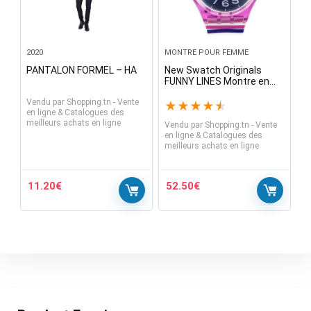
2020
MONTRE POUR FEMME
PANTALON FORMEL – HA
New Swatch Originals
FUNNY LINES Montre en
silicone multicolore pour
Vendu par
Shopping.tn - Vente
femme 34 mm GP153 70 $
★
★
★
★
★
en ligne & Catalogues des
meilleurs achats en ligne
Vendu par
Shopping.tn - Vente
en ligne & Catalogues des
meilleurs achats en ligne
11.20
€
52.50
€