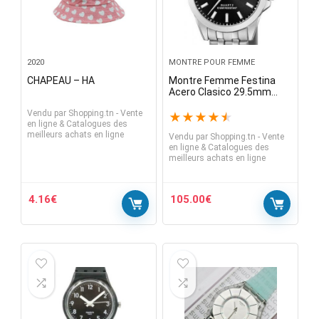
2020
MONTRE POUR FEMME
CHAPEAU – HA
Montre Femme Festina
Acero Clasico 29.5mm
Cadran Noir Bracelet
Vendu par
Shopping.tn - Vente
Argent F20455-4
★
★
★
★
★
en ligne & Catalogues des
meilleurs achats en ligne
Vendu par
Shopping.tn - Vente
en ligne & Catalogues des
meilleurs achats en ligne
4.16
€
105.00
€