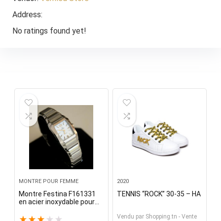
Address:
No ratings found yet!
MONTRE POUR FEMME
2020
Montre Festina F161331
TENNIS “ROCK” 30-35 – HA
en acier inoxydable pour
femmes fonctionnant
Vendu par
Shopping.tn - Vente
avec une nouvelle batterie
★
★
★
★
★