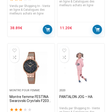
en ligne & Catalogues des
pour 7 à 7,25 “
meilleurs achats en ligne
Vendu par
Shopping.tn - Vente
en ligne & Catalogues des
meilleurs achats en ligne
38.89
€
11.20
€
MONTRE POUR FEMME
2020
Montre femme FESTINA
PANTALON JOG – HA
Swarovski Crystals F20387
/ 3
Vendu par
Shopping.tn - Vente
★
★
★
★
★