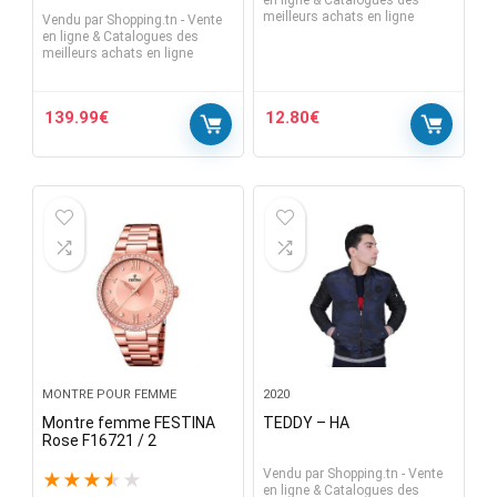
en ligne & Catalogues des
meilleurs achats en ligne
Vendu par
Shopping.tn - Vente
en ligne & Catalogues des
meilleurs achats en ligne
139.99
€
12.80
€
MONTRE POUR FEMME
2020
Montre femme FESTINA
TEDDY – HA
Rose F16721 / 2
Vendu par
Shopping.tn - Vente
★
★
★
★
★
en ligne & Catalogues des