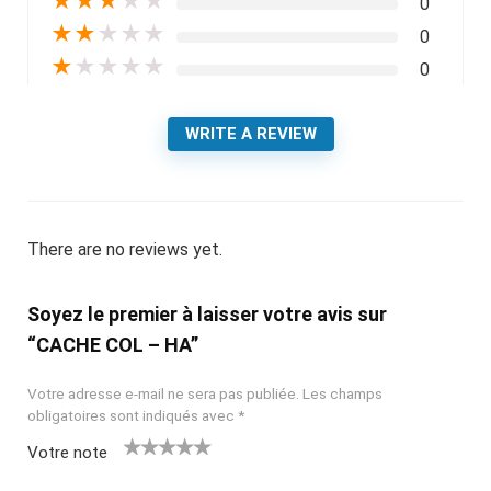
★
★
★
★
★
0
★
★
★
★
★
0
★
★
★
★
★
0
WRITE A REVIEW
There are no reviews yet.
Soyez le premier à laisser votre avis sur
“CACHE COL – HA”
Votre adresse e-mail ne sera pas publiée.
Les champs
obligatoires sont indiqués avec
*
Votre note
1
2
3
4
5