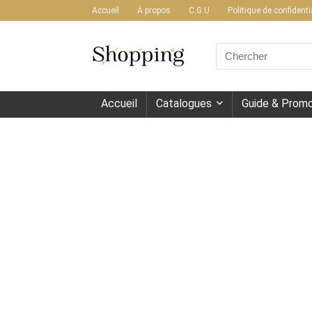
Accueil
À propos
C.G.U
Politique de confidenti
Search
for:
Accueil
Catalogues
Guide & Promo