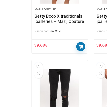
MAZIJ COUTURE
MAZIJ 
Betty Boop X traditionals
Betty
joailleries – Mazij Couture
joail
Vendu par
Unik Chic
Vendu p
39.68
€
39.68