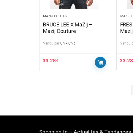
MAZIJ COUTURE
MAZIJ 
BRUCE LEE X MaZij –
FRES
Mazij Couture
Mazij
Vendu par
Unik Chic
Vendu p
33.28
€
33.28
Shopping.tn – Actualités & Tendances