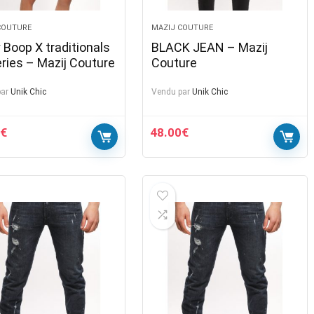
COUTURE
MAZIJ COUTURE
 Boop X traditionals
BLACK JEAN – Mazij
leries – Mazij Couture
Couture
ar
Unik Chic
Vendu par
Unik Chic
€
48.00
€