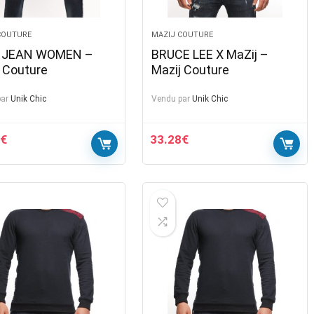
COUTURE
MAZIJ COUTURE
 JEAN WOMEN –
BRUCE LEE X MaZij –
 Couture
Mazij Couture
ar
Unik Chic
Vendu par
Unik Chic
€
33.28
€