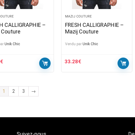
COUTURE
MAZIJ COUTURE
H CALLIGRAPHIE –
FRESH CALLIGRAPHIE –
 Couture
Mazij Couture
ar
Unik Chic
Vendu par
Unik Chic
€
33.28
€
1
2
3
→
Suivez-nous
De