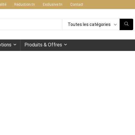
alité
Réduction.tn
Exclusive.tn
Contact
Toutes les catégories
tions
Produits & Offres