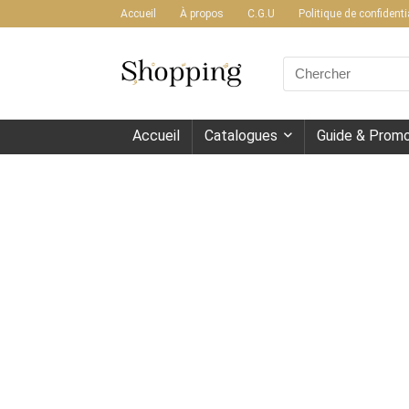
Accueil
À propos
C.G.U
Politique de confidenti
Search
for:
Accueil
Catalogues
Guide & Promo