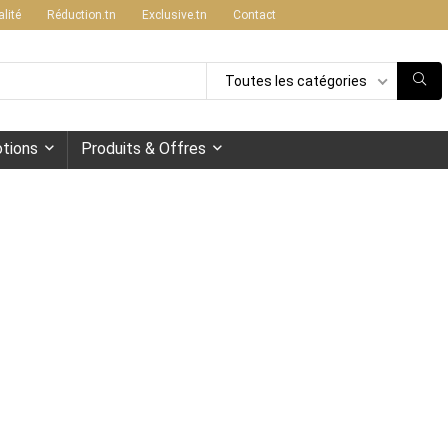
alité
Réduction.tn
Exclusive.tn
Contact
Toutes les catégories
tions
Produits & Offres